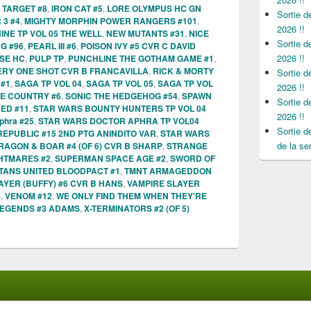
TARGET #8
,
IRON CAT #5
,
LORE OLYMPUS HC GN
Sortie 
 3 #4
,
MIGHTY MORPHIN POWER RANGERS #101
,
2026 !!
NE TP VOL 05 THE WELL
,
NEW MUTANTS #31
,
NICE
Sortie 
G #96
,
PEARL III #6
,
POISON IVY #5 CVR C DAVID
2026 !!
SE HC
,
PULP TP
,
PUNCHLINE THE GOTHAM GAME #1
,
ERY ONE SHOT CVR B FRANCAVILLA
,
RICK & MORTY
Sortie 
 #1
,
SAGA TP VOL 04
,
SAGA TP VOL 05
,
SAGA TP VOL
2026 !!
E COUNTRY #6
,
SONIC THE HEDGEHOG #54
,
SPAWN
Sortie 
ED #11
,
STAR WARS BOUNTY HUNTERS TP VOL 04
2026 !!
phra #25
,
STAR WARS DOCTOR APHRA TP VOL04
Sortie 
REPUBLIC #15 2ND PTG ANINDITO VAR
,
STAR WARS
de la se
AGON & BOAR #4 (OF 6) CVR B SHARP
,
STRANGE
GHTMARES #2
,
SUPERMAN SPACE AGE #2
,
SWORD OF
ITANS UNITED BLOODPACT #1
,
TMNT ARMAGEDDON
AYER (BUFFY) #6 CVR B HANS
,
VAMPIRE SLAYER
4
,
VENOM #12
,
WE ONLY FIND THEM WHEN THEY'RE
LEGENDS #3 ADAMS
,
X-TERMINATORS #2 (OF 5)