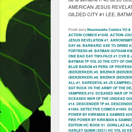
AMERICAN JESUS REVELAT
GILDED CITY #1 LEE, BAT
Posté dans
Nouveautés Comics VO &
ACTION COMICS #1048
,
ACTION JOU
JESUS REVELATION #1
,
ARROWSMIT
DAY #6
,
BARBARIC AXE TO GRIND #
FORTRESS #6
,
BATMAN GOTHAM KNIG
ONE BAD DAY TWO-FACE #1 CVR B J
BATMAN TP VOL 02 THE CITY OF OW
BLUE BARON #3 PERIL OF PROFES
(BERZERKER) #5
,
BRZRKR (BERZER
(BERZERKER) #8
,
BRZRKR (BERZER
ALL #1
,
DAREDEVIL #4 JS CAMPBEL
SGT ROCK VS THE ARMY OF THE DE
VAMPIRES #10
,
DCEASED WAR OF TH
DCEASED WAR OF THE UNDEAD GOD
#14
,
DESCENDER TP #4
,
DESCENDER
#1064
,
DETECTIVE COMICS #1065
,
D
POWER BY KIRKMAN & SAMNEE #24
FIRE POWER BY KIRKMAN & SAMNEE
EDITION HC BOOK 01
,
GORILLAZ A
HARLEY QUINN (2021) HC VOL 02 