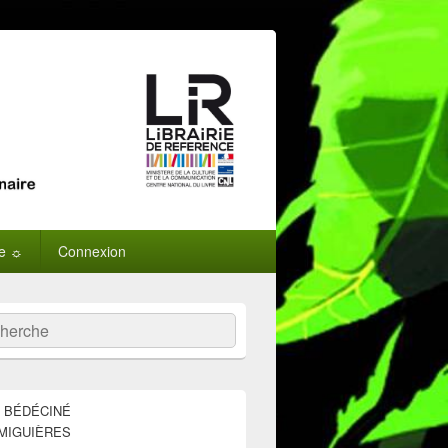
ne ☼
Connexion
:
ercher
E BÉDÉCINÉ
MIGUIÈRES