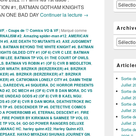
Catégories
ION #1, BATMAN GOTHAM KNIGHTS
Sorties des Comics VO d
MAN ONE BAD DAY
Continuer la lecture
→
Archiv
 VF
,
› Coups de ♡ Comics VO & VF
|
Marqué comme
RNALISM #2
,
Amazing spider-man #12
,
AMERICAN
Archives
H #5
,
AXE DEATH TO MUTANTS #3
,
AXE JUDGMENT
3
,
BATMAN BEYOND THE WHITE KNIGHT #6
,
BATMAN
HTS GILDED CITY #1 (OF 6) CVR C LEE
,
BATMAN
IM LEE
,
BATMAN TP VOL 01 THE COURT OF OWLS
,
LS
,
BATMAN VS ROBIN #1 (OF 5) CVR B MIDDLETON
,
Article
SOR WRATH
,
BRZRKR (BERZERKER) #4
,
BRZRKR
KER) #6
,
BRZRKR (BERZERKER) #7
,
BRZRKR
Sortie 
KER) #9
,
CATWOMAN LONELY CITY #4
,
DAMN THEM
Juillet 2
L
,
DAREDEVIL #4 SIQUEIRA
,
DC HORROR PRESENTS
AD #2
,
DC MECH #4 (OF 6) CVR B DAN MORA
,
DC VS
Sortie 
E UNDEAD GODS #2 (OF 8) CVR B KAEL NGU
,
Juillet 2
S #3 (OF 8) CVR B DAN MORA
,
DEATHSTROKE INC
Sortie 
 TP #5
,
DESCENDER TP #6
,
DETECTIVE COMICS
Juillet 2
O A POWERBOMB #5
,
ETERNAL DESCENT #1
,
FIRE
Sortie 
,
FIRE POWER BY KIRKMAN & SAMNEE TP VOL 03
,
Juillet 2
 TP VOL 04
,
GO GO POWER RANGERS DELUXE
LAMANAC HC
,
harley quinn #22
,
Harley Quinn #23
,
Sortie 
KEEPSAKE
,
HAYAO MIYAZAKI SHUNAS JOURNEY GN
,
2026 !!