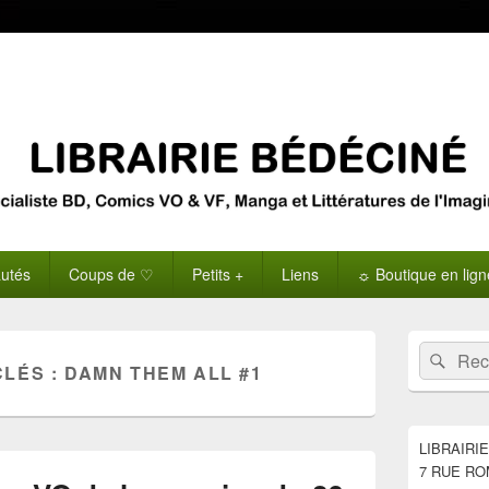
utés
Coups de ♡
Petits +
Liens
☼ Boutique en lig
Zone
Recherche 
Rech
principale
CLÉS :
DAMN THEM ALL #1
de
widget
pour
la
LIBRAIRI
barre
7 RUE RO
latérale