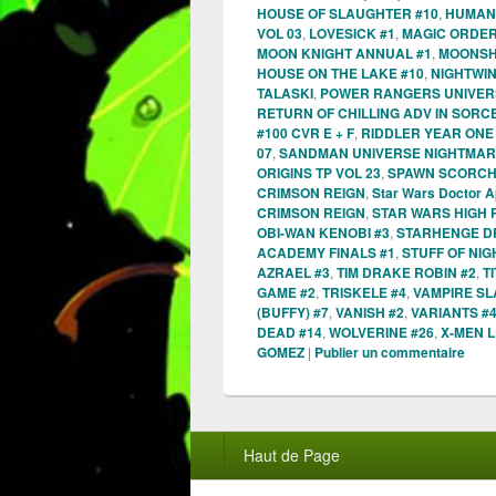
HOUSE OF SLAUGHTER #10
,
HUMAN 
VOL 03
,
LOVESICK #1
,
MAGIC ORDER
MOON KNIGHT ANNUAL #1
,
MOONSHI
HOUSE ON THE LAKE #10
,
NIGHTWIN
TALASKI
,
POWER RANGERS UNIVER
RETURN OF CHILLING ADV IN SORC
#100 CVR E + F
,
RIDDLER YEAR ONE
07
,
SANDMAN UNIVERSE NIGHTMAR
ORIGINS TP VOL 23
,
SPAWN SCORCH
CRIMSON REIGN
,
Star Wars Doctor A
CRIMSON REIGN
,
STAR WARS HIGH 
OBI-WAN KENOBI #3
,
STARHENGE DR
ACADEMY FINALS #1
,
STUFF OF NI
AZRAEL #3
,
TIM DRAKE ROBIN #2
,
T
GAME #2
,
TRISKELE #4
,
VAMPIRE SL
(BUFFY) #7
,
VANISH #2
,
VARIANTS #
DEAD #14
,
WOLVERINE #26
,
X-MEN 
GOMEZ
|
Publier un commentaire
Menu
Haut de Page
du
pied