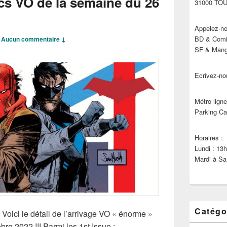
cs VO de la semaine du 26
31000 TO
Appelez-no
BD & Comic
—
Aucun commentaire ↓
SF & Manga
Ecrivez-no
Métro ligne
Parking Ca
Horaires :
Lundi : 13
Mardi à Sa
Catégo
 Voici le détail de l’arrivage VO « énorme »
re 2022 !!! Parmi les 1st Issue :