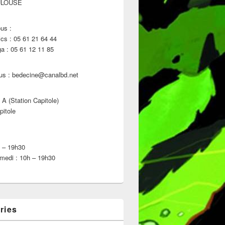
ULOUSE
us :
s : 05 61 21 64 44
 : 05 61 12 11 85
us : bedecine@canalbd.net
 A (Station Capitole)
pitole
h – 19h30
medi : 10h – 19h30
ries