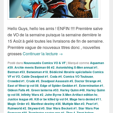
Hello Guys, hello les amis ! ENFIN !!!! Première salve
de VO de la semaine puisque la semaine dernière le
15 Août à gelé toutes les livraisons de fin de semaine.
Première vague de nouveaux titres donc , nouvelles
Sorties des Comics VO de la 
grosses
Continuer la lecture
→
Posté dans
Nouveautés Comics VO & VF
|
Marqué comme
Aquaman
#39
,
Archie meets Batman 66 #2
,
Astonishing X-Men annual #1
,
Batman #53
,
Batwoman #18
,
Bédéciné librairie spécialisée Comics
VF et VO
,
Cable Deadpool #1
,
Coda #4
,
Comics VO Toulouse
,
Crowded #1
,
Crude #5
,
Deadpool Assassin #5
,
Doctor Strange #4
,
East of West tp vol 08
,
Edge of Spider-Geddon #1
,
Extermination #1
,
Gideon Falls #6
,
Green lanterns #53
,
Harley Quinn #48
,
Harley Quinn
tp vol 06
,
Infinity Wars #2
,
John Byrne X-Men Artifact edition hc
,
Justice league #6
,
Kill or be killed tp vol 04
,
Mage hero denied #11
,
Magic Order #3
,
Manifest destiny #36
,
Multiple Man #3
,
Pearl #1
,
Ruinworld #2
,
Skyward #5
,
Star Wars Beckett #1
,
Star Wars Poe
Dameron #30
,
Terminator sector war #1
,
Thor 4
,
Tmnt bebop