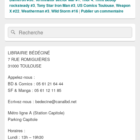
rocksteady #3
,
Tony Star Iron Man #3
,
US Comics Toulouse
,
Weapon
X #22
,
Weatherman #3
,
Wild Storm #16
|
Publier un commentaire
Zone
Recherche :
Rechercher
principale
de
widget
pour
LIBRAIRIE BÉDÉCINÉ
la
7 RUE ROMIGUIÈRES
barre
latérale
31000 TOULOUSE
Appelez-nous :
BD & Comics : 05 61 21 64 44
SF & Manga : 05 61 12 11 85
Ecrivez-nous : bedecine@canalbd.net
Métro ligne A (Station Capitole)
Parking Capitole
Horaires :
Lundi : 13h – 19h30