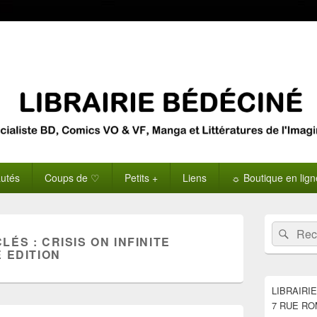
utés
Coups de ♡
Petits +
Liens
☼ Boutique en lig
Zone
Recherche 
Rech
principale
CLÉS :
CRISIS ON INFINITE
de
 EDITION
widget
pour
la
LIBRAIRI
barre
7 RUE RO
latérale