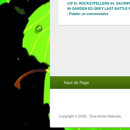
(OF 6)
,
ROCKETFELLERS #4
,
SACRIF
IN GARDEN ED GREY LAST BATTLE 
|
Publier un commentaire
Menu
Haut de Page
du
pied
de
page
Copyright © 2026
. Tous droits réservés.