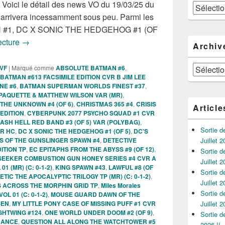
, Voici le détail des news VO du 19/03/25 du
Catégories
s arrivera incessamment sous peu. Parmi les
SH #1, DC X SONIC THE HEDGEHOG #1 (OF
Sorties des Comics VO lunar de la semaine du 19 mars 20
lecture
→
Archiv
Archives
 VF
|
Marqué comme
ABSOLUTE BATMAN #6
,
BATMAN #613 FACSIMILE EDITION CVR B JIM LEE
NE #6
,
BATMAN SUPERMAN WORLDS FINEST #37
,
K PAQUETTE & MATTHEW WILSON VAR (MR)
,
THE UNKNOWN #4 (OF 6)
,
CHRISTMAS 365 #4
,
CRISIS
Article
 EDITION
,
CYBERPUNK 2077 PSYCHO SQUAD #1 CVR
SH HELL RED BAND #3 (OF 5) VAR (POLYBAG)
,
Sortie 
ER HC
,
DC X SONIC THE HEDGEHOG #1 (OF 5)
,
DC'S
S OF THE GUNSLINGER SPAWN #4
,
DETECTIVE
Juillet 2
ITION TP
,
EC EPITAPHS FROM THE ABYSS #9 (OF 12)
,
Sortie 
SEEKER COMBUSTION GUN HONEY SERIES #4 CVR A
Juillet 2
 (MR) (C: 0-1-2)
,
KING SPAWN #43
,
LAWFUL #8 (OF
Sortie 
TIC THE APOCALYPTIC TRILOGY TP (MR) (C: 0-1-2)
,
Juillet 2
 ACROSS THE MORPHIN GRID TP
,
Miles Morales
Sortie 
L 01 (C: 0-1-2)
,
MOUSE GUARD DAWN OF THE
SEN
,
MY LITTLE PONY CASE OF MISSING PUFF #1 CVR
Juillet 2
GHTWING #124
,
ONE WORLD UNDER DOOM #2 (OF 9)
,
Sortie 
NANCE
,
QUESTION ALL ALONG THE WATCHTOWER #5
2026 !!