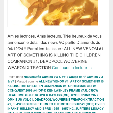
Amies lectrices, Amis lecteurs, Très heureux de vous
annoncer le détail des news VO partie Diamonds du
04/12/24 !! Parmi les 1st Issue : ALL NEW VENOM #1,
ART OF SOMETHING IS KILLING THE CHILDREN
COMPANION #1, DEADPOOL WOLVERINE
Sorties des C
WEAPON X-TRACTION
Continuer la lecture
→
Posté dans
Nouveautés Comics VO & VF
,
› Coups de ♡ Comics VO
& VF
|
Marqué comme
ALL NEW VENOM #1
,
ART OF SOMETHING IS
KILLING THE CHILDREN COMPANION #1
,
CHRISTMAS 365 #1
,
CONQUEST 2099 #4 (OF 5) KEN LASHLEY FRAME VAR
,
CROW
DEAD TIME #3 (OF 3) CVR C BAYLISS (MR)
,
CYBERPUNK 2077
OMNIBUS VOL 01
,
DEADPOOL WOLVERINE WEAPON X-TRACTION
#1
,
FLAVOR GIRLS RETURN TO THE MOTHERSHIP #1 (OF 3) CVR B
INFANT
,
HELLBOY AND BPRD 1955 - 1957 HC
,
JUPITERS LEGACY
FINALE #1 CVR D YOUNG (MR)
,
KLAUS THE LIFE & TIMES OF