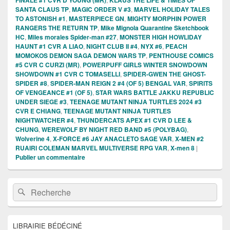
SANTA CLAUS TP
,
MAGIC ORDER V #3
,
MARVEL HOLIDAY TALES
TO ASTONISH #1
,
MASTERPIECE GN
,
MIGHTY MORPHIN POWER
RANGERS THE RETURN TP
,
Mike Mignola Quarantine Sketchbook
HC
,
Miles morales Spider-man #27
,
MONSTER HIGH HOWLIDAY
HAUNT #1 CVR A LIAO
,
NIGHT CLUB II #4
,
NYX #6
,
PEACH
MOMOKOS DEMON SAGA DEMON WARS TP
,
PENTHOUSE COMICS
#5 CVR C CURZI (MR)
,
POWERPUFF GIRLS WINTER SNOWDOWN
SHOWDOWN #1 CVR C TOMASELLI
,
SPIDER-GWEN THE GHOST-
SPIDER #8
,
SPIDER-MAN REIGN 2 #4 (OF 5) BENGAL VAR
,
SPIRITS
OF VENGEANCE #1 (OF 5)
,
STAR WARS BATTLE JAKKU REPUBLIC
UNDER SIEGE #3
,
TEENAGE MUTANT NINJA TURTLES 2024 #3
CVR E CHIANG
,
TEENAGE MUTANT NINJA TURTLES
NIGHTWATCHER #4
,
THUNDERCATS APEX #1 CVR D LEE &
CHUNG
,
WEREWOLF BY NIGHT RED BAND #5 (POLYBAG)
,
Wolverine 4
,
X-FORCE #6 JAY ANACLETO SAGE VAR
,
X-MEN #2
RUAIRI COLEMAN MARVEL MULTIVERSE RPG VAR
,
X-men 8
|
Publier un commentaire
Zone
Recherche :
Rechercher
principale
de
widget
pour
LIBRAIRIE BÉDÉCINÉ
la