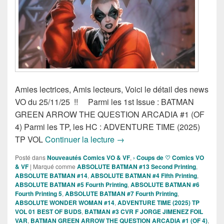
Amies lectrices, Amis lecteurs, Voici le détail des news
VO du 25/11/25 !! Parmi les 1st Issue : BATMAN
GREEN ARROW THE QUESTION ARCADIA #1 (OF
4) Parmi les TP, les HC : ADVENTURE TIME (2025)
Sorties des Comics VO de la 
TP VOL
Continuer la lecture
→
Posté dans
Nouveautés Comics VO & VF
,
› Coups de ♡ Comics VO
& VF
|
Marqué comme
ABSOLUTE BATMAN #13 Second Printing
,
ABSOLUTE BATMAN #14
,
ABSOLUTE BATMAN #4 Fifth Printing
,
ABSOLUTE BATMAN #5 Fourth Printing
,
ABSOLUTE BATMAN #6
Fourth Printing 5
,
ABSOLUTE BATMAN #7 Fourth Printing
,
ABSOLUTE WONDER WOMAN #14
,
ADVENTURE TIME (2025) TP
VOL 01 BEST OF BUDS
,
BATMAN #3 CVR F JORGE JIMENEZ FOIL
VAR
,
BATMAN GREEN ARROW THE QUESTION ARCADIA #1 (OF 4)
,