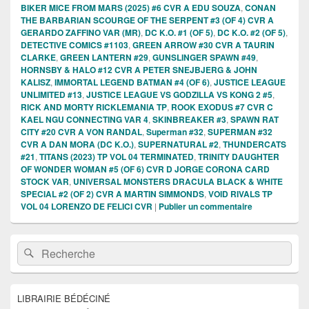
BIKER MICE FROM MARS (2025) #6 CVR A EDU SOUZA
,
CONAN
THE BARBARIAN SCOURGE OF THE SERPENT #3 (OF 4) CVR A
GERARDO ZAFFINO VAR (MR)
,
DC K.O. #1 (OF 5)
,
DC K.O. #2 (OF 5)
,
DETECTIVE COMICS #1103
,
GREEN ARROW #30 CVR A TAURIN
CLARKE
,
GREEN LANTERN #29
,
GUNSLINGER SPAWN #49
,
HORNSBY & HALO #12 CVR A PETER SNEJBJERG & JOHN
KALISZ
,
IMMORTAL LEGEND BATMAN #4 (OF 6)
,
JUSTICE LEAGUE
UNLIMITED #13
,
JUSTICE LEAGUE VS GODZILLA VS KONG 2 #5
,
RICK AND MORTY RICKLEMANIA TP
,
ROOK EXODUS #7 CVR C
KAEL NGU CONNECTING VAR 4
,
SKINBREAKER #3
,
SPAWN RAT
CITY #20 CVR A VON RANDAL
,
Superman #32
,
SUPERMAN #32
CVR A DAN MORA (DC K.O.)
,
SUPERNATURAL #2
,
THUNDERCATS
#21
,
TITANS (2023) TP VOL 04 TERMINATED
,
TRINITY DAUGHTER
OF WONDER WOMAN #5 (OF 6) CVR D JORGE CORONA CARD
STOCK VAR
,
UNIVERSAL MONSTERS DRACULA BLACK & WHITE
SPECIAL #2 (OF 2) CVR A MARTIN SIMMONDS
,
VOID RIVALS TP
VOL 04 LORENZO DE FELICI CVR
|
Publier un commentaire
Zone
Recherche :
Rechercher
principale
de
widget
pour
LIBRAIRIE BÉDÉCINÉ
la