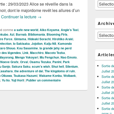
Catégories
ie : 29/03/2023 Alice se réveille dans la
ir, dont le majordome revêt les allures d’un
Les Nouveautés Mangas de la Semaine d
s
Continuer la lecture
→
Archiv
ué comme
a safe new world
,
Aiko Koyama
,
Angie's Taxi
,
Archives
hkubo
,
Azi
,
Barnab
,
Bibliomania
,
Blooming Firls
,
ire Force
,
Gintama
,
Hideaki Sorachi
,
Hirohiko Araki
,
infection
,
Io Sakisaka
,
Jojolion
,
Kaiju N8
,
Kamondo
taro Shouo
,
Kou Sasamine
,
la grande jahy ne perd
le des légendes
,
Link
,
Macchiro
,
Macoto Tezka
,
Article
Mayorang
,
Mengo Yokoyari
,
Mu Fengchun
,
Nao Emoto
,
,
Noeve Grafx
,
Orval
,
Osamu Tezuka
,
Panini
,
Park
Sortie 
u Sanjo
,
Sakura Saku
,
scum's wish
,
Shut hell
,
Silenium
,
Kasahara
,
the adventure of dai
,
The kingdoms of ruin
,
Juillet 2
u Oikawa
,
Tsukasa Hazumi
,
Wakame Konbu
,
Wolbaek
,
Sortie 
i
,
Yu Ito
,
Yuji Horii
|
Publier un commentaire
Juillet 2
Sortie 
Juillet 2
Sortie 
Juillet 2
Sortie 
2026 !!