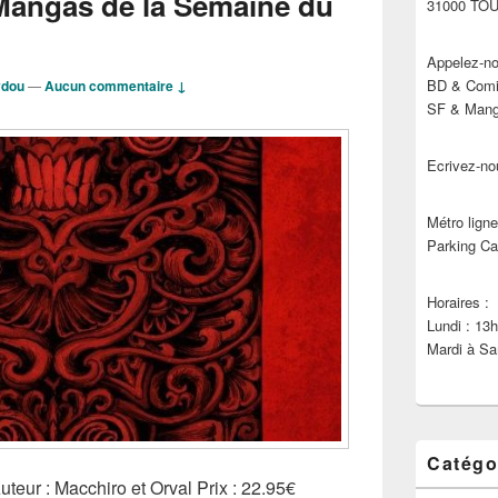
Mangas de la Semaine du
31000 TO
Appelez-no
BD & Comic
ydou
—
Aucun commentaire ↓
SF & Manga
Ecrivez-no
Métro ligne
Parking Ca
Horaires :
Lundi : 13
Mardi à Sa
Catégo
eur : Macchiro et Orval Prix : 22.95€