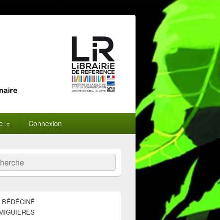
ne ☼
Connexion
:
ercher
E BÉDÉCINÉ
MIGUIÈRES