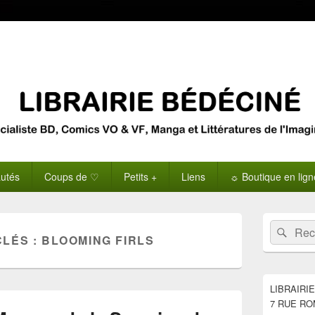
utés
Coups de ♡
Petits +
Liens
☼ Boutique en lig
Zone
Recherche 
Rech
principale
CLÉS :
BLOOMING FIRLS
de
widget
pour
la
LIBRAIRI
barre
7 RUE RO
latérale