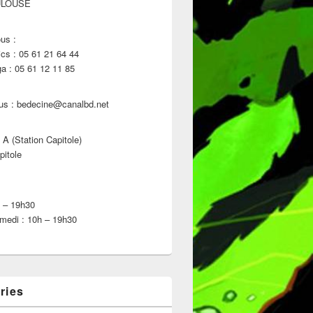
ULOUSE
us :
s : 05 61 21 64 44
 : 05 61 12 11 85
us : bedecine@canalbd.net
 A (Station Capitole)
pitole
h – 19h30
medi : 10h – 19h30
ries