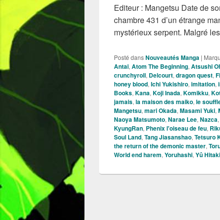
Editeur : Mangetsu Date de sort
chambre 431 d’un étrange mano
mystérieux serpent. Malgré le
Posté dans
Nouveautés Manga
|
Marq
Antai
,
Atom The Beginning
,
Atsushi O
crunchyroll
,
Delcourt
,
dragon quest
,
F
honey blood
,
Ichi Yukishiro
,
imitation
,
Books
,
Kana
,
Koji Inada
,
Komikku
,
Ko
jamais
,
la maison des maiko
,
le souff
Mangetsu
,
mari Okada
,
Masami Yuki
,
Naoya Matsumoto
,
Narae Lee
,
Nazca
KyungRan
,
Phenix l'oiseau de feu
,
Rik
Soul Land
,
Tang Jiasanshao
,
Tetsuro 
the return of the demonic master
,
Tor
World end harem
,
Yoruhashi
,
Yû Hitak