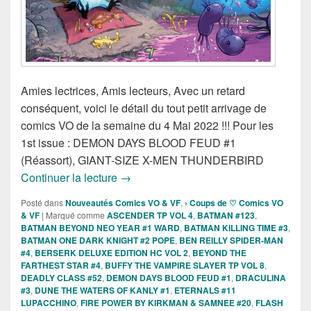
Amies lectrices, Amis lecteurs, Avec un retard
conséquent, voici le détail du tout petit arrivage de
comics VO de la semaine du 4 Mai 2022 !!! Pour les
1st issue : DEMON DAYS BLOOD FEUD #1
(Réassort), GIANT-SIZE X-MEN THUNDERBIRD
Sorties des comics VO de la semaine d
Continuer la lecture
→
Posté dans
Nouveautés Comics VO & VF
,
› Coups de ♡ Comics VO
& VF
|
Marqué comme
ASCENDER TP VOL 4
,
BATMAN #123
,
BATMAN BEYOND NEO YEAR #1 WARD
,
BATMAN KILLING TIME #3
,
BATMAN ONE DARK KNIGHT #2 POPE
,
BEN REILLY SPIDER-MAN
#4
,
BERSERK DELUXE EDITION HC VOL 2
,
BEYOND THE
FARTHEST STAR #4
,
BUFFY THE VAMPIRE SLAYER TP VOL 8
,
DEADLY CLASS #52
,
DEMON DAYS BLOOD FEUD #1
,
DRACULINA
#3
,
DUNE THE WATERS OF KANLY #1
,
ETERNALS #11
LUPACCHINO
,
FIRE POWER BY KIRKMAN & SAMNEE #20
,
FLASH