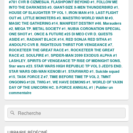
#781 CVR B CIZMESIJA
,
FLASHPOINT BEYOND #1
,
FOLLOW ME
INTO THE DARKNESS #3
,
GIANT-SIZE X-MEN THUNDERBIRD #1
,
HOUSE OF SLAUGHTER TP VOL 1
,
IRON MAN #19
,
LAST FLIGHT
OUT #6
,
LITTLE MONSTERS #3
,
MAESTRO WORLD WAR M #3
,
MAGIC THE GATHERING #14
,
MANIFEST DESTINY #46
,
Marauders
#2
,
MEGA TP
,
METAL SOCIETY #1
,
NUBIA CORONATION SPECIAL
ONE SHOT #1
,
ONCE & FUTURE #25 DI MEO CVR D
,
QUESTS
ASIDE #1
,
RADIANT BLACK #14
,
RED SONJA RED SITHA #1
ANDOLFO CVR B
,
RIGHTEOUS THIRST FOR VENGEANCE #7
,
ROCKETEER THE GREAT RACE #1
,
ROCKETEER THE GREAT
RACE #2
,
SOULFIRE #1
,
SPIDER-MAN 2099 EXODUS ALPHA #1
LASHLEY
,
SPIRITS OF VENGEANCE TP RISE OF MIDNIGHT SONS
,
Star wars #23
,
STAR WARS HIGH REPUBLIC TP VOL 3 JEDI'S END
,
STAR WARS OBI-WAN KENOBI #1
,
STARWARD #1
,
Suicide squad
#15
,
TASK FORCE Z #7
,
TIME BEFORE TIME TP VOL 2
,
TMNT
ONGOING #128
,
TWIG #1
,
WE HAVE DEMONS #1
,
WORLD OF YAXIN
DAY OF THE UNICORN HC
,
X-FORCE ANNUAL #1
|
Publier un
commentaire
Zone
Recherche :
Rechercher
principale
de
widget
pour
LIBRAIRIE BÉDÉCINÉ