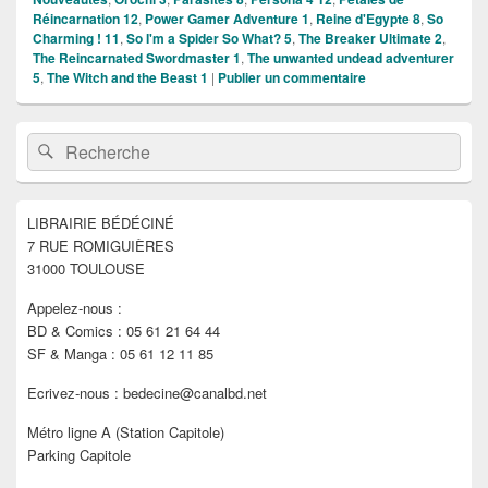
Réincarnation 12
,
Power Gamer Adventure 1
,
Reine d'Egypte 8
,
So
Charming ! 11
,
So I'm a Spider So What? 5
,
The Breaker Ultimate 2
,
The Reincarnated Swordmaster 1
,
The unwanted undead adventurer
5
,
The Witch and the Beast 1
|
Publier un commentaire
Zone
Recherche :
Rechercher
principale
de
widget
pour
LIBRAIRIE BÉDÉCINÉ
la
7 RUE ROMIGUIÈRES
barre
latérale
31000 TOULOUSE
Appelez-nous :
BD & Comics : 05 61 21 64 44
SF & Manga : 05 61 12 11 85
Ecrivez-nous : bedecine@canalbd.net
Métro ligne A (Station Capitole)
Parking Capitole