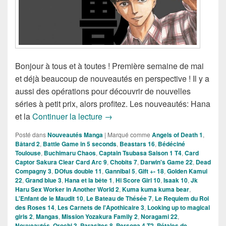
Bonjour à tous et à toutes ! Première semaine de mai
et déjà beaucoup de nouveautés en perspective ! Il y a
aussi des opérations pour découvrir de nouvelles
séries à petit prix, alors profitez. Les nouveautés: Hana
Nouveautés Mangas de la semain
et la
Continuer la lecture
→
Posté dans
Nouveautés Manga
|
Marqué comme
Angels of Death 1
,
Bâtard 2
,
Battle Game in 5 seconds
,
Beastars 16
,
Bédéciné
Toulouse
,
Buchimaru Chaos
,
Captain Tsubasa Saison 1 T4
,
Card
Captor Sakura Clear Card Arc 9
,
Chobits 7
,
Darwin's Game 22
,
Dead
Compagny 3
,
DOfus double 11
,
Gannibal 5
,
Gift +- 18
,
Golden Kamui
22
,
Grand blue 3
,
Hana et la bête 1
,
Hi Score Girl 10
,
Isaak 10
,
Jk
Haru Sex Worker in Another World 2
,
Kuma kuma kuma bear
,
L'Enfant de le Maudit 10
,
Le Bateau de Thésée 7
,
Le Requiem du Roi
des Roses 14
,
Les Carnets de l'Apothicaire 3
,
Looking up to magical
girls 2
,
Mangas
,
Mission Yozakura Family 2
,
Noragami 22
,
Nouveautés
,
Orochi 3
,
Parasites 8
,
Persona 4 T2
,
Pétales de