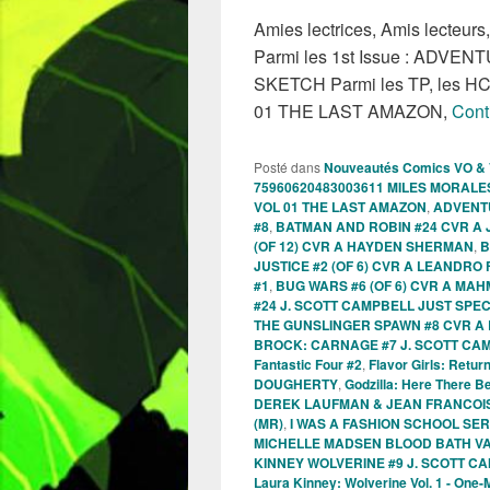
Amies lectrices, Amis lecteurs
Parmi les 1st Issue : ADVE
SKETCH Parmi les TP, les
01 THE LAST AMAZON,
Cont
Posté dans
Nouveautés Comics VO &
75960620483003611 MILES MORALE
VOL 01 THE LAST AMAZON
,
ADVENTU
#8
,
BATMAN AND ROBIN #24 CVR A
(OF 12) CVR A HAYDEN SHERMAN
,
B
JUSTICE #2 (OF 6) CVR A LEANDR
#1
,
BUG WARS #6 (OF 6) CVR A MA
#24 J. SCOTT CAMPBELL JUST SP
THE GUNSLINGER SPAWN #8 CVR 
BROCK: CARNAGE #7 J. SCOTT CA
Fantastic Four #2
,
Flavor Girls: Retur
DOUGHERTY
,
Godzilla: Here There B
DEREK LAUFMAN & JEAN FRANCOIS
(MR)
,
I WAS A FASHION SCHOOL SERI
MICHELLE MADSEN BLOOD BATH VA
KINNEY WOLVERINE #9 J. SCOTT 
Laura Kinney: Wolverine Vol. 1 - One