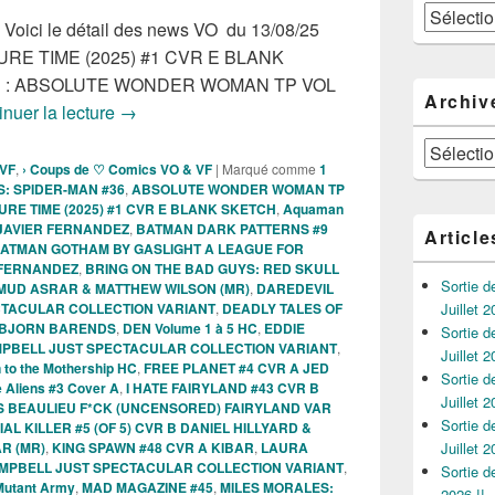
Catégories
, Voici le détail des news VO du 13/08/25
NTURE TIME (2025) #1 CVR E BLANK
 HC : ABSOLUTE WONDER WOMAN TP VOL
Archiv
Sorties des Comics VO de la semaine du 13 juille
inuer la lecture
→
Archives
 VF
,
› Coups de ♡ Comics VO & VF
|
Marqué comme
1
S: SPIDER-MAN #36
,
ABSOLUTE WONDER WOMAN TP
RE TIME (2025) #1 CVR E BLANK SKETCH
,
Aquaman
 JAVIER FERNANDEZ
,
BATMAN DARK PATTERNS #9
Article
ATMAN GOTHAM BY GASLIGHT A LEAGUE FOR
O FERNANDEZ
,
BRING ON THE BAD GUYS: RED SKULL
Sortie 
HMUD ASRAR & MATTHEW WILSON (MR)
,
DAREDEVIL
ECTACULAR COLLECTION VARIANT
,
DEADLY TALES OF
Juillet 2
A BJORN BARENDS
,
DEN Volume 1 à 5 HC
,
EDDIE
Sortie 
MPBELL JUST SPECTACULAR COLLECTION VARIANT
,
Juillet 2
n to the Mothership HC
,
FREE PLANET #4 CVR A JED
Sortie 
e Aliens #3 Cover A
,
I HATE FAIRYLAND #43 CVR B
Juillet 2
 BEAULIEU F*CK (UNCENSORED) FAIRYLAND VAR
Sortie 
AL KILLER #5 (OF 5) CVR B DANIEL HILLYARD &
R (MR)
,
KING SPAWN #48 CVR A KIBAR
,
LAURA
Juillet 2
CAMPBELL JUST SPECTACULAR COLLECTION VARIANT
,
Sortie 
-Mutant Army
,
MAD MAGAZINE #45
,
MILES MORALES:
2026 !!