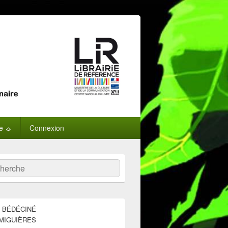
ne ☼
Connexion
:
ercher
E BÉDÉCINÉ
MIGUIÈRES