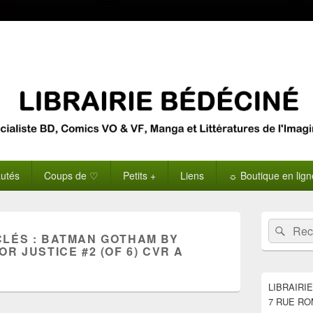
utés
Coups de ♡
Petits +
Liens
☼ Boutique en lig
Zone
Recherche 
Rech
principale
CLÉS :
BATMAN GOTHAM BY
de
R JUSTICE #2 (OF 6) CVR A
widget
pour
la
LIBRAIRI
barre
7 RUE RO
latérale