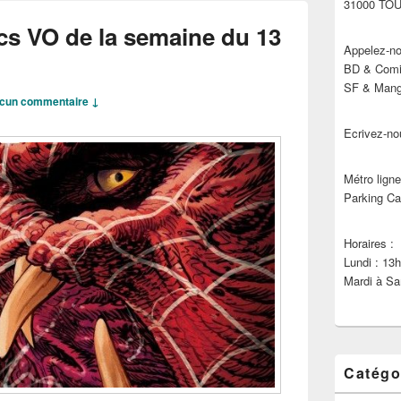
31000 TO
cs VO de la semaine du 13
Appelez-no
BD & Comic
SF & Manga
cun commentaire ↓
Ecrivez-no
Métro ligne
Parking Ca
Horaires :
Lundi : 13
Mardi à Sa
Catégo