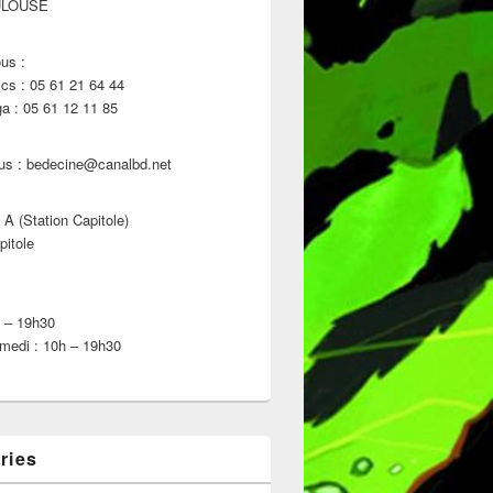
ULOUSE
us :
s : 05 61 21 64 44
 : 05 61 12 11 85
us : bedecine@canalbd.net
 A (Station Capitole)
pitole
h – 19h30
medi : 10h – 19h30
ries