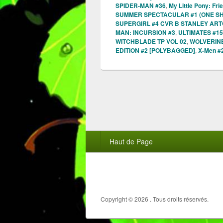
SPIDER-MAN #36
,
My Little Pony: Fri
SUMMER SPECTACULAR #1 (ONE SH
SUPERGIRL #4 CVR B STANLEY AR
MAN: INCURSION #3
,
ULTIMATES #15
WITCHBLADE TP VOL 02
,
WOLVERINE
EDITION #2 [POLYBAGGED]
,
X-Men #
Menu
Haut de Page
du
pied
de
page
Copyright © 2026
. Tous droits réservés.