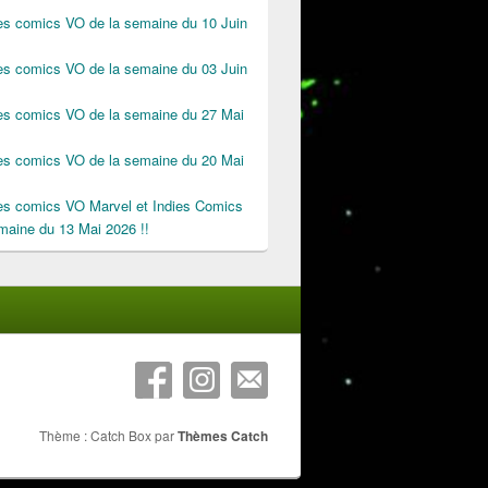
des comics VO de la semaine du 10 Juin
des comics VO de la semaine du 03 Juin
des comics VO de la semaine du 27 Mai
des comics VO de la semaine du 20 Mai
des comics VO Marvel et Indies Comics
maine du 13 Mai 2026 !!
Thème : Catch Box par
Thèmes Catch