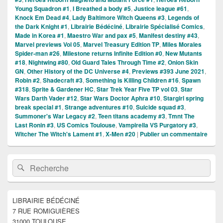
Young Squadron #1
,
I Breathed a body #5
,
Justice league #61
,
Knock Em Dead #4
,
Lady Baltimore Witch Queens #3
,
Legends of
the Dark Knight #1
,
Librairie Bédéciné
,
Librairie Spécialisé Comics
,
Made in Korea #1
,
Maestro War and pax #5
,
Manifest destiny #43
,
Marvel previews Vol 05
,
Marvel Treasury Edition TP
,
Miles Morales
Spider-man #26
,
Milestone returns Infinite Edition #0
,
New Mutants
#18
,
Nightwing #80
,
Old Guard Tales Through Time #2
,
Onion Skin
GN
,
Other History of the DC Universe #4
,
Previews #393 June 2021
,
Robin #2
,
Shadecraft #3
,
Something is Killing Children #16
,
Spawn
#318
,
Sprite & Gardener HC
,
Star Trek Year Five TP vol 03
,
Star
Wars Darth Vader #12
,
Star Wars Doctor Aphra #10
,
Stargirl spring
break special #1
,
Strange adventures #10
,
Suicide squad #3
,
Summoner's War Legacy #2
,
Teen titans academy #3
,
Tmnt The
Last Ronin #3
,
US Comics Toulouse
,
Vampirella VS Purgatory #3
,
Witcher The Witch's Lament #1
,
X-Men #20
|
Publier un commentaire
Zone
Recherche :
Rechercher
principale
de
widget
pour
LIBRAIRIE BÉDÉCINÉ
la
7 RUE ROMIGUIÈRES
barre
latérale
31000 TOULOUSE