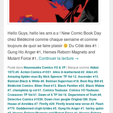
Hello Guys, hello les ami.e.s ! New Comic Book Day
chez Bédéciné comme chaque semaine et comme
toujours de quoi se faire plaisir
Du Côté des #1 :
Gung Ho Anger #1, Heroes Reborn Magneto and
Sorties des Comics V
Mutant Force #1,
Continuer la lecture
→
Posté dans
Nouveautés Comics VO & VF
|
Marqué comme
Abbot
1973 #5
,
Action Comics #1031
,
Alice in leatherland #2
,
Alien #3
,
Amazing Spider-man By Nick Spencer TP Vol 12
,
Ascender #15
,
Batman Black & White #6
,
Batman Superman #18
,
Beat Ray Bill #3
,
Bédéciné Comics
,
Bitter Root #13
,
Black Panther #25
,
Black Widow
#7
,
champions tp vol 01
,
Comics Toulouse
,
Comics VO Toulouse
,
Crossover TP Vol 01
,
Dawn of X TP Vol 16
,
Department of Truth #9
,
Detective Comics #1036
,
Down river people Original GN
,
Dune
House of Atreïdes #7
,
Firefly #29
,
Firefly brand new verse #3
,
Flash
#770
,
Goddamned virgin brides #5
,
Gung Ho Anger #1
,
harley quinn
#3
,
Heroes Reborn Magneto and Mutant Force #1
,
Heroes Reborn