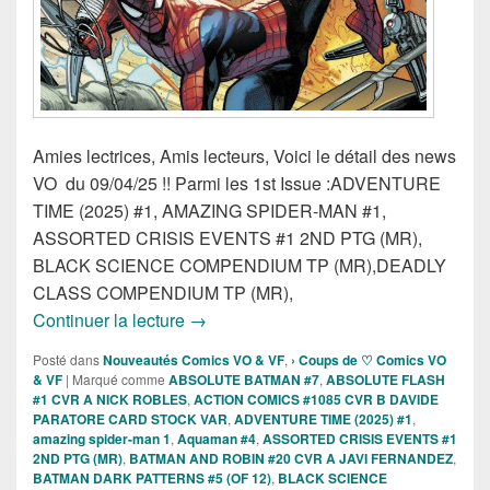
Amies lectrices, Amis lecteurs, Voici le détail des news
VO du 09/04/25 !! Parmi les 1st Issue :ADVENTURE
TIME (2025) #1, AMAZING SPIDER-MAN #1,
ASSORTED CRISIS EVENTS #1 2ND PTG (MR),
BLACK SCIENCE COMPENDIUM TP (MR),DEADLY
CLASS COMPENDIUM TP (MR),
Sorties des Comics VO de la semaine du
Continuer la lecture
→
Posté dans
Nouveautés Comics VO & VF
,
› Coups de ♡ Comics VO
& VF
|
Marqué comme
ABSOLUTE BATMAN #7
,
ABSOLUTE FLASH
#1 CVR A NICK ROBLES
,
ACTION COMICS #1085 CVR B DAVIDE
PARATORE CARD STOCK VAR
,
ADVENTURE TIME (2025) #1
,
amazing spider-man 1
,
Aquaman #4
,
ASSORTED CRISIS EVENTS #1
2ND PTG (MR)
,
BATMAN AND ROBIN #20 CVR A JAVI FERNANDEZ
,
BATMAN DARK PATTERNS #5 (OF 12)
,
BLACK SCIENCE