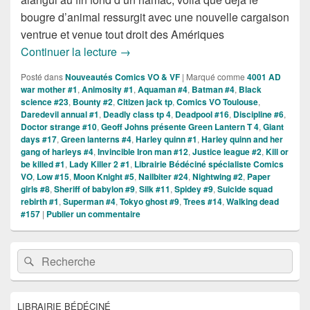
bougre d’animal ressurgit avec une nouvelle cargaison
ventrue et venue tout droit des Amériques
Sorties des Comics VO de la semaine d
Continuer la lecture
→
Posté dans
Nouveautés Comics VO & VF
|
Marqué comme
4001 AD
war mother #1
,
Animosity #1
,
Aquaman #4
,
Batman #4
,
Black
science #23
,
Bounty #2
,
Citizen jack tp
,
Comics VO Toulouse
,
Daredevil annual #1
,
Deadly class tp 4
,
Deadpool #16
,
Discipline #6
,
Doctor strange #10
,
Geoff Johns présente Green Lantern T 4
,
Giant
days #17
,
Green lanterns #4
,
Harley quinn #1
,
Harley quinn and her
gang of harleys #4
,
Invincible Iron man #12
,
Justice league #2
,
Kill or
be killed #1
,
Lady Killer 2 #1
,
Librairie Bédéciné spécialiste Comics
VO
,
Low #15
,
Moon Knight #5
,
Nailbiter #24
,
Nightwing #2
,
Paper
girls #8
,
Sheriff of babylon #9
,
Silk #11
,
Spidey #9
,
Suicide squad
rebirth #1
,
Superman #4
,
Tokyo ghost #9
,
Trees #14
,
Walking dead
#157
|
Publier un commentaire
Zone
Recherche :
Rechercher
principale
de
widget
pour
LIBRAIRIE BÉDÉCINÉ
la