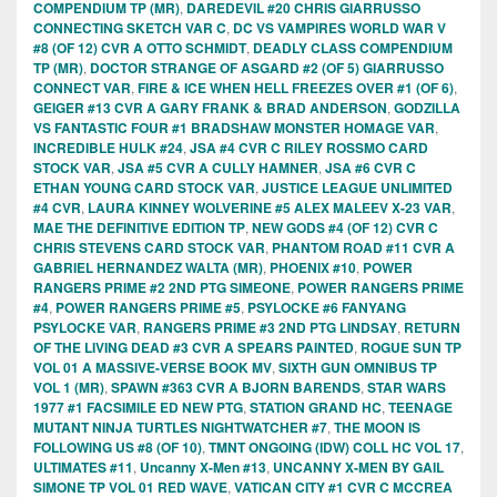
COMPENDIUM TP (MR)
,
DAREDEVIL #20 CHRIS GIARRUSSO
CONNECTING SKETCH VAR C
,
DC VS VAMPIRES WORLD WAR V
#8 (OF 12) CVR A OTTO SCHMIDT
,
DEADLY CLASS COMPENDIUM
TP (MR)
,
DOCTOR STRANGE OF ASGARD #2 (OF 5) GIARRUSSO
CONNECT VAR
,
FIRE & ICE WHEN HELL FREEZES OVER #1 (OF 6)
,
GEIGER #13 CVR A GARY FRANK & BRAD ANDERSON
,
GODZILLA
VS FANTASTIC FOUR #1 BRADSHAW MONSTER HOMAGE VAR
,
INCREDIBLE HULK #24
,
JSA #4 CVR C RILEY ROSSMO CARD
STOCK VAR
,
JSA #5 CVR A CULLY HAMNER
,
JSA #6 CVR C
ETHAN YOUNG CARD STOCK VAR
,
JUSTICE LEAGUE UNLIMITED
#4 CVR
,
LAURA KINNEY WOLVERINE #5 ALEX MALEEV X-23 VAR
,
MAE THE DEFINITIVE EDITION TP
,
NEW GODS #4 (OF 12) CVR C
CHRIS STEVENS CARD STOCK VAR
,
PHANTOM ROAD #11 CVR A
GABRIEL HERNANDEZ WALTA (MR)
,
PHOENIX #10
,
POWER
RANGERS PRIME #2 2ND PTG SIMEONE
,
POWER RANGERS PRIME
#4
,
POWER RANGERS PRIME #5
,
PSYLOCKE #6 FANYANG
PSYLOCKE VAR
,
RANGERS PRIME #3 2ND PTG LINDSAY
,
RETURN
OF THE LIVING DEAD #3 CVR A SPEARS PAINTED
,
ROGUE SUN TP
VOL 01 A MASSIVE-VERSE BOOK MV
,
SIXTH GUN OMNIBUS TP
VOL 1 (MR)
,
SPAWN #363 CVR A BJORN BARENDS
,
STAR WARS
1977 #1 FACSIMILE ED NEW PTG
,
STATION GRAND HC
,
TEENAGE
MUTANT NINJA TURTLES NIGHTWATCHER #7
,
THE MOON IS
FOLLOWING US #8 (OF 10)
,
TMNT ONGOING (IDW) COLL HC VOL 17
,
ULTIMATES #11
,
Uncanny X-Men #13
,
UNCANNY X-MEN BY GAIL
SIMONE TP VOL 01 RED WAVE
,
VATICAN CITY #1 CVR C MCCREA