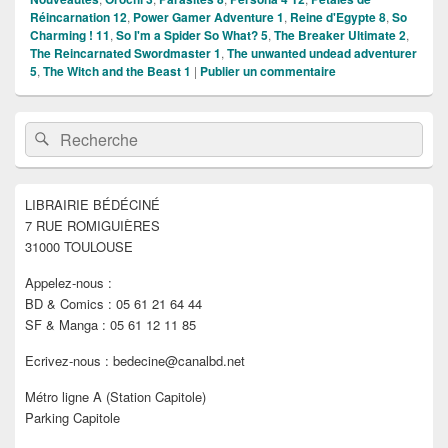
Réincarnation 12
,
Power Gamer Adventure 1
,
Reine d'Egypte 8
,
So
Charming ! 11
,
So I'm a Spider So What? 5
,
The Breaker Ultimate 2
,
The Reincarnated Swordmaster 1
,
The unwanted undead adventurer
5
,
The Witch and the Beast 1
|
Publier un commentaire
Zone
Recherche :
Rechercher
principale
de
widget
pour
LIBRAIRIE BÉDÉCINÉ
la
7 RUE ROMIGUIÈRES
barre
latérale
31000 TOULOUSE
Appelez-nous :
BD & Comics : 05 61 21 64 44
SF & Manga : 05 61 12 11 85
Ecrivez-nous : bedecine@canalbd.net
Métro ligne A (Station Capitole)
Parking Capitole