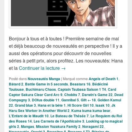
Bonjour à tous et à toutes ! Première semaine de mai
et déjà beaucoup de nouveautés en perspective ! Il y a
aussi des opérations pour découvrir de nouvelles
séries à petit prix, alors profitez. Les nouveautés: Hana
Nouveautés Mangas de la semain
et la
Continuer la lecture
→
Posté dans
Nouveautés Manga
|
Marqué comme
Angels of Death 1
,
Bâtard 2
,
Battle Game in 5 seconds
,
Beastars 16
,
Bédéciné
Toulouse
,
Buchimaru Chaos
,
Captain Tsubasa Saison 1 T4
,
Card
Captor Sakura Clear Card Arc 9
,
Chobits 7
,
Darwin's Game 22
,
Dead
Compagny 3
,
DOfus double 11
,
Gannibal 5
,
Gift +- 18
,
Golden Kamui
22
,
Grand blue 3
,
Hana et la bête 1
,
Hi Score Girl 10
,
Isaak 10
,
Jk
Haru Sex Worker in Another World 2
,
Kuma kuma kuma bear
,
L'Enfant de le Maudit 10
,
Le Bateau de Thésée 7
,
Le Requiem du Roi
des Roses 14
,
Les Carnets de l'Apothicaire 3
,
Looking up to magical
girls 2
,
Mangas
,
Mission Yozakura Family 2
,
Noragami 22
,
Nouveautés
,
Orochi 3
,
Parasites 8
,
Persona 4 T2
,
Pétales de