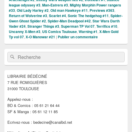
league odyssey #3
,
Man-Eatrers #3
,
Mighty Morphin Power rangers
#33
,
Old Lady Harley #2
,
Old man Hawkeye #11
,
Previews #363
,
Return of Wolverine #3
,
Scarlet #4
,
Sonic The hedgehog #11
,
Spider-
Gwen Ghost Spider #2
,
Spider-Man Deadpool #42
,
Star Wars Darth
Vader #24
,
Stranger Things #3
,
Superman TP Vol 07
,
Terrifics #10
,
Uncanny X-Men #3
,
US Comics Toulouse
,
Warning #1
,
X-Men Gold
Tp vol 07
,
X-O Manowar #21
|
Publier un commentaire
Zone
Recherche :
Rechercher
principale
de
widget
pour
LIBRAIRIE BÉDÉCINÉ
la
7 RUE ROMIGUIÈRES
barre
latérale
31000 TOULOUSE
Appelez-nous :
BD & Comics : 05 61 21 64 44
SF & Manga : 05 61 12 11 85
Ecrivez-nous : bedecine@canalbd.net