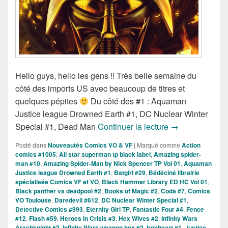
Hello guys, hello les gens !! Très belle semaine du
côté des imports US avec beaucoup de titres et
quelques pépites
Du côté des #1 : Aquaman
Justice league Drowned Earth #1, DC Nuclear Winter
Sorties des Co
Special #1, Dead Man
Continuer la lecture
→
Posté dans
Nouveautés Comics VO & VF
|
Marqué comme
Action
comics #1005
,
All star superman tp black label
,
Amazing spider-
man #10
,
Amazing Spider-Man by Nick Spencer TP Vol 01
,
Aquaman
Justice league Drowned Earth #1
,
Batgirl #29
,
Bédéciné librairie
spécialisée Comics VF et VO
,
Black Hammer Library ED HC Vol 01
,
Black panther vs deadpool #2
,
Books of Magic #2
,
Coda #7
,
Comics
VO Toulouse
,
Daredevil #612
,
DC Nuclear Winter Special #1
,
Detective Comics #993
,
Eternity Girl TP
,
Fantastic Four #4
,
Fence
#12
,
Flash #59
,
Heroes in Crisis #3
,
Hex Wives #2
,
Infinity Wars
Arachknight #2
,
Infinity Wars weapon hex #2
,
Ironheart #1
,
Justice