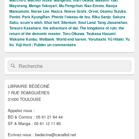
Mayorang
,
Mengo Yokoyari
,
Mu Fengchun
,
Nao Emoto
,
Naoya
Matsumoto
,
Narae Lee
,
Nazca
,
Noeve Grafx
,
Orval
,
Osamu Tezuka
,
Panini
,
Park KyungRan
,
Phenix l'oiseau de feu
,
Riku Sanjo
,
Sakura
Saku
,
scum's wish
,
Shut hell
,
Silenium
,
Soul Land
,
Tang Jiasanshao
,
Tetsuro Kasahara
,
the adventure of dai
,
The kingdoms of ruin
,
the
return of the demonic master
,
Toru Oikawa
,
Tsukasa Hazumi
,
Wakame Konbu
,
Wolbaek
,
World end harem
,
Yoruhashi
,
Yû Hitaki
,
Yu
Ito
,
Yuji Horii
|
Publier un commentaire
Zone
Recherche :
Rechercher
principale
de
widget
pour
LIBRAIRIE BÉDÉCINÉ
la
7 RUE ROMIGUIÈRES
barre
latérale
31000 TOULOUSE
Appelez-nous :
BD & Comics : 05 61 21 64 44
SF & Manga : 05 61 12 11 85
Ecrivez-nous : bedecine@canalbd.net