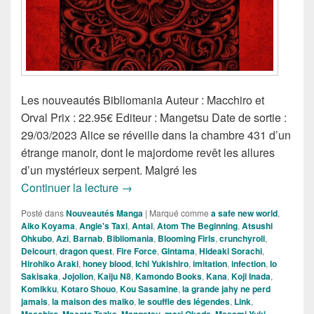
Les nouveautés Bibliomania Auteur : Macchiro et
Orval Prix : 22.95€ Editeur : Mangetsu Date de sortie :
29/03/2023 Alice se réveille dans la chambre 431 d’un
étrange manoir, dont le majordome revêt les allures
d’un mystérieux serpent. Malgré les
Les Nouveautés Mangas de la Semain
Continuer la lecture
→
Posté dans
Nouveautés Manga
|
Marqué comme
a safe new world
,
Aiko Koyama
,
Angie's Taxi
,
Antai
,
Atom The Beginning
,
Atsushi
Ohkubo
,
Azi
,
Barnab
,
Bibliomania
,
Blooming Firls
,
crunchyroll
,
Delcourt
,
dragon quest
,
Fire Force
,
Gintama
,
Hideaki Sorachi
,
Hirohiko Araki
,
honey blood
,
Ichi Yukishiro
,
imitation
,
infection
,
Io
Sakisaka
,
Jojolion
,
Kaiju N8
,
Kamondo Books
,
Kana
,
Koji Inada
,
Komikku
,
Kotaro Shouo
,
Kou Sasamine
,
la grande jahy ne perd
jamais
,
la maison des maiko
,
le souffle des légendes
,
Link
,
Macchiro
,
Macoto Tezka
,
Mangetsu
,
mari Okada
,
Masami Yuki
,