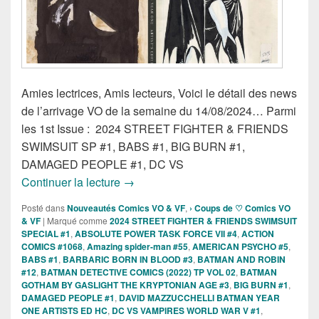
Amies lectrices, Amis lecteurs, Voici le détail des news
de l’arrivage VO de la semaine du 14/08/2024… Parmi
les 1st Issue : 2024 STREET FIGHTER & FRIENDS
SWIMSUIT SP #1, BABS #1, BIG BURN #1,
DAMAGED PEOPLE #1, DC VS
Sorties des Comics VO de la semaine d
Continuer la lecture
→
Posté dans
Nouveautés Comics VO & VF
,
› Coups de ♡ Comics VO
& VF
|
Marqué comme
2024 STREET FIGHTER & FRIENDS SWIMSUIT
SPECIAL #1
,
ABSOLUTE POWER TASK FORCE VII #4
,
ACTION
COMICS #1068
,
Amazing spider-man #55
,
AMERICAN PSYCHO #5
,
BABS #1
,
BARBARIC BORN IN BLOOD #3
,
BATMAN AND ROBIN
#12
,
BATMAN DETECTIVE COMICS (2022) TP VOL 02
,
BATMAN
GOTHAM BY GASLIGHT THE KRYPTONIAN AGE #3
,
BIG BURN #1
,
DAMAGED PEOPLE #1
,
DAVID MAZZUCCHELLI BATMAN YEAR
ONE ARTISTS ED HC
,
DC VS VAMPIRES WORLD WAR V #1
,