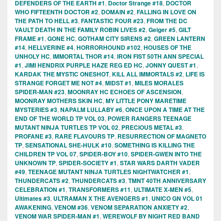
DEFENDERS OF THE EARTH #1
,
Doctor Strange #18
,
DOCTOR
WHO FIFTEENTH DOCTOR #2
,
DOMAIN #2
,
FALLING IN LOVE ON
THE PATH TO HELL #3
,
FANTASTIC FOUR #23
,
FROM THE DC
VAULT DEATH IN THE FAMILY ROBIN LIVES #2
,
Geiger #5
,
GILT
FRAME #1
,
GONE HC
,
GOTHAM CITY SIRENS #2
,
GREEN LANTERN
#14
,
HELLVERINE #4
,
HORRORHOUND #102
,
HOUSES OF THE
UNHOLY HC
,
IMMORTAL THOR #14
,
IRON FIST 50TH ANN SPECIAL
#1
,
JIMI HENDRIX PURPLE HAZE REG ED HC
,
JONNY QUEST #1
,
KARDAK THE MYSTIC ONESHOT
,
KILL ALL IMMORTALS #2
,
LIFE IS
STRANGE FORGET ME NOT #4
,
MIDST #1
,
MILES MORALES
SPIDER-MAN #23
,
MOONRAY HC ECHOES OF ASCENSION
,
MOONRAY MOTHERS SKIN HC
,
MY LITTLE PONY MARETIME
MYSTERIES #3
,
NAPALM LULLABY #6
,
ONCE UPON A TIME AT THE
END OF THE WORLD TP VOL 03
,
POWER RANGERS TEENAGE
MUTANT NINJA TURTLES TP VOL 02
,
PRECIOUS METAL #3
,
PROFANE #3
,
RARE FLAVOURS TP
,
RESURRECTION OF MAGNETO
TP
,
SENSATIONAL SHE-HULK #10
,
SOMETHING IS KILLING THE
CHILDREN TP VOL 07
,
SPIDER-BOY #10
,
SPIDER-GWEN INTO THE
UNKNOWN TP
,
SPIDER-SOCIETY #1
,
STAR WARS DARTH VADER
#49
,
TEENAGE MUTANT NINJA TURTLES NIGHTWATCHER #1
,
THUNDERCATS #2
,
THUNDERCATS #3
,
TMNT 40TH ANNIVERSARY
CELEBRATION #1
,
TRANSFORMERS #11
,
ULTIMATE X-MEN #5
,
Ultimates #3
,
ULTRAMAN X THE AVENGERS #1
,
UNICO GN VOL 01
AWAKENING
,
VENOM #36
,
VENOM SEPARATION ANXIETY #2
,
VENOM WAR SPIDER-MAN #1
,
WEREWOLF BY NIGHT RED BAND