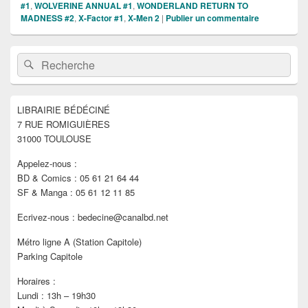
#1
,
WOLVERINE ANNUAL #1
,
WONDERLAND RETURN TO
MADNESS #2
,
X-Factor #1
,
X-Men 2
|
Publier un commentaire
Zone
Recherche :
Rechercher
principale
de
widget
pour
LIBRAIRIE BÉDÉCINÉ
la
7 RUE ROMIGUIÈRES
barre
latérale
31000 TOULOUSE
Appelez-nous :
BD & Comics : 05 61 21 64 44
SF & Manga : 05 61 12 11 85
Ecrivez-nous : bedecine@canalbd.net
Métro ligne A (Station Capitole)
Parking Capitole
Horaires :
Lundi : 13h – 19h30