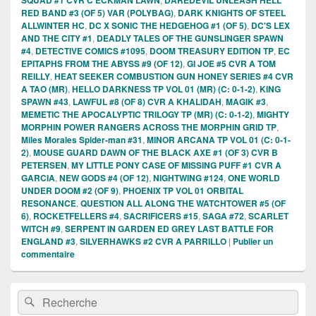
RED BAND #3 (OF 5) VAR (POLYBAG)
,
DARK KNIGHTS OF STEEL
ALLWINTER HC
,
DC X SONIC THE HEDGEHOG #1 (OF 5)
,
DC'S LEX
AND THE CITY #1
,
DEADLY TALES OF THE GUNSLINGER SPAWN
#4
,
DETECTIVE COMICS #1095
,
DOOM TREASURY EDITION TP
,
EC
EPITAPHS FROM THE ABYSS #9 (OF 12)
,
GI JOE #5 CVR A TOM
REILLY
,
HEAT SEEKER COMBUSTION GUN HONEY SERIES #4 CVR
A TAO (MR)
,
HELLO DARKNESS TP VOL 01 (MR) (C: 0-1-2)
,
KING
SPAWN #43
,
LAWFUL #8 (OF 8) CVR A KHALIDAH
,
MAGIK #3
,
MEMETIC THE APOCALYPTIC TRILOGY TP (MR) (C: 0-1-2)
,
MIGHTY
MORPHIN POWER RANGERS ACROSS THE MORPHIN GRID TP
,
Miles Morales Spider-man #31
,
MINOR ARCANA TP VOL 01 (C: 0-1-
2)
,
MOUSE GUARD DAWN OF THE BLACK AXE #1 (OF 3) CVR B
PETERSEN
,
MY LITTLE PONY CASE OF MISSING PUFF #1 CVR A
GARCIA
,
NEW GODS #4 (OF 12)
,
NIGHTWING #124
,
ONE WORLD
UNDER DOOM #2 (OF 9)
,
PHOENIX TP VOL 01 ORBITAL
RESONANCE
,
QUESTION ALL ALONG THE WATCHTOWER #5 (OF
6)
,
ROCKETFELLERS #4
,
SACRIFICERS #15
,
SAGA #72
,
SCARLET
WITCH #9
,
SERPENT IN GARDEN ED GREY LAST BATTLE FOR
ENGLAND #3
,
SILVERHAWKS #2 CVR A PARRILLO
|
Publier un
commentaire
Zone
Recherche :
Rechercher
principale
de