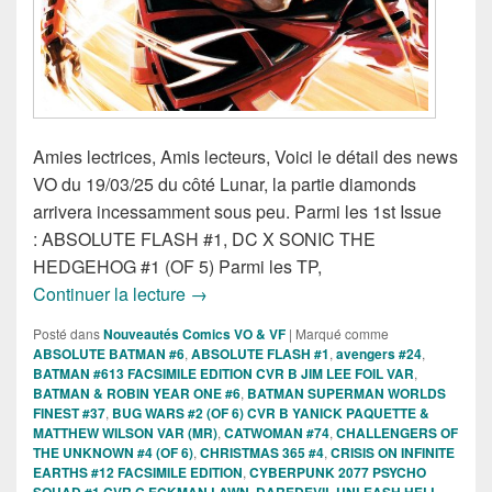
Amies lectrices, Amis lecteurs, Voici le détail des news
VO du 19/03/25 du côté Lunar, la partie diamonds
arrivera incessamment sous peu. Parmi les 1st Issue
: ABSOLUTE FLASH #1, DC X SONIC THE
HEDGEHOG #1 (OF 5) Parmi les TP,
Sorties des Comics VO lunar de la sem
Continuer la lecture
→
Posté dans
Nouveautés Comics VO & VF
|
Marqué comme
ABSOLUTE BATMAN #6
,
ABSOLUTE FLASH #1
,
avengers #24
,
BATMAN #613 FACSIMILE EDITION CVR B JIM LEE FOIL VAR
,
BATMAN & ROBIN YEAR ONE #6
,
BATMAN SUPERMAN WORLDS
FINEST #37
,
BUG WARS #2 (OF 6) CVR B YANICK PAQUETTE &
MATTHEW WILSON VAR (MR)
,
CATWOMAN #74
,
CHALLENGERS OF
THE UNKNOWN #4 (OF 6)
,
CHRISTMAS 365 #4
,
CRISIS ON INFINITE
EARTHS #12 FACSIMILE EDITION
,
CYBERPUNK 2077 PSYCHO
SQUAD #1 CVR C ECKMAN LAWN
,
DAREDEVIL UNLEASH HELL