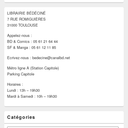
widget
pour
LIBRAIRIE BÉDÉCINÉ
la
7 RUE ROMIGUIÈRES
barre
latérale
31000 TOULOUSE
Appelez-nous :
BD & Comics : 05 61 21 64 44
SF & Manga : 05 61 12 11 85
Ecrivez-nous : bedecine@canalbd.net
Métro ligne A (Station Capitole)
Parking Capitole
Horaires :
Lundi : 13h – 19h30
Mardi à Samedi : 10h – 19h30
Catégories