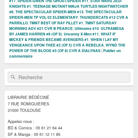
#17
,
SPIDER-GWEN THE GHOST-SPIDER #11
,
STAR WARS JEDI
KNIGHTS #1
,
TEENAGE MUTANT NINJA TURTLES NIGHTWATCHER
#6
,
THE SPECTACULAR SPIDER-MEN #13
,
THE SPECTACULAR
SPIDER-MEN TP VOL 02 ELEMENTARY
,
THUNDERCATS #13 CVR A
PARRILLO
,
TMNT BEST OF RAY FILLET #1
,
TMNT SATURDAY
MORNING ADV #21 CVR B PEARCE
,
Ultimates #10
,
ULTRAMEGA
BY JAMES HARREN #8 (OF 9)
,
Uncanny X-Men #11
,
WHAT IF
MICKEY & FRIENDS BECAME AVENGERS #1
,
WHEN I LAY MY
VENGEANCE UPON THEE #2 (OF 5) CVR A REBELKA
,
WYND THE
POWER OF THE BLOOD #3 (OF 8) CVR A DIALYNAS
|
Publier un
commentaire
Zone
Recherche :
Rechercher
principale
de
widget
pour
LIBRAIRIE BÉDÉCINÉ
la
7 RUE ROMIGUIÈRES
barre
latérale
31000 TOULOUSE
Appelez-nous :
BD & Comics : 05 61 21 64 44
SF & Manga : 05 61 12 11 85