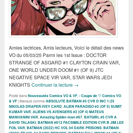
Amies lectrices, Amis lecteurs, Voici le détail des news
VO du 05/03/25 Parmi les 1st Issue : DOCTOR
STRANGE OF ASGARD #1 CLAYTON CRAIN VAR,
ONE WORLD UNDER DOOM #1 (OF 9) JTC
NEGATIVE SPACE VIR VAR, STAR WARS JEDI
Sorties des Comics VO de la
KNIGHTS
Continuer la lecture
→
Posté dans
Nouveautés Comics VO & VF
,
› Coups de ♡ Comics VO
& VF
|
Marqué comme
ABSOLUTE BATMAN #5 CVR D INC 1:25
NIKOLAS DRAPER-IVEY CARD
,
ALIEN PARADISO #2 (OF 5) SUMIT
KUMAR VAR
,
ALIENS VS AVENGERS #2 (OF 4) MATEUS
MANHANINI VAR
,
Amazing Spider-man #67
,
BATGIRL #5 CVR A
DAVID TALASKI
,
BATMAN #612 FACSIMILE EDITION CVR B JIM LEE
FOIL VAR
,
BATMAN (2022) HC VOL 04 DARK PRISONS
,
BATMAN
(2022) TP VOL 04 DARK PRISONS
,
BATMAN FULL MOON #4 (OF 4)
,