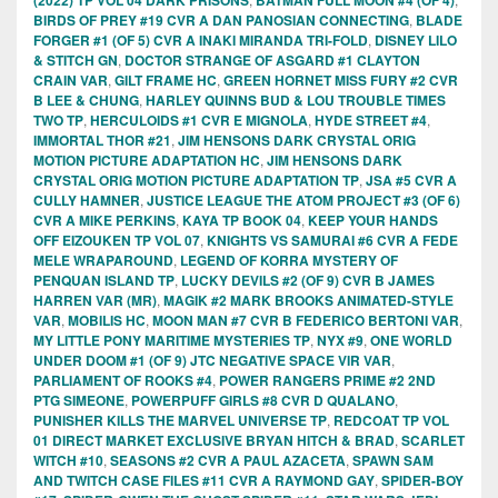
BIRDS OF PREY #19 CVR A DAN PANOSIAN CONNECTING
,
BLADE
FORGER #1 (OF 5) CVR A INAKI MIRANDA TRI-FOLD
,
DISNEY LILO
& STITCH GN
,
DOCTOR STRANGE OF ASGARD #1 CLAYTON
CRAIN VAR
,
GILT FRAME HC
,
GREEN HORNET MISS FURY #2 CVR
B LEE & CHUNG
,
HARLEY QUINNS BUD & LOU TROUBLE TIMES
TWO TP
,
HERCULOIDS #1 CVR E MIGNOLA
,
HYDE STREET #4
,
IMMORTAL THOR #21
,
JIM HENSONS DARK CRYSTAL ORIG
MOTION PICTURE ADAPTATION HC
,
JIM HENSONS DARK
CRYSTAL ORIG MOTION PICTURE ADAPTATION TP
,
JSA #5 CVR A
CULLY HAMNER
,
JUSTICE LEAGUE THE ATOM PROJECT #3 (OF 6)
CVR A MIKE PERKINS
,
KAYA TP BOOK 04
,
KEEP YOUR HANDS
OFF EIZOUKEN TP VOL 07
,
KNIGHTS VS SAMURAI #6 CVR A FEDE
MELE WRAPAROUND
,
LEGEND OF KORRA MYSTERY OF
PENQUAN ISLAND TP
,
LUCKY DEVILS #2 (OF 9) CVR B JAMES
HARREN VAR (MR)
,
MAGIK #2 MARK BROOKS ANIMATED-STYLE
VAR
,
MOBILIS HC
,
MOON MAN #7 CVR B FEDERICO BERTONI VAR
,
MY LITTLE PONY MARITIME MYSTERIES TP
,
NYX #9
,
ONE WORLD
UNDER DOOM #1 (OF 9) JTC NEGATIVE SPACE VIR VAR
,
PARLIAMENT OF ROOKS #4
,
POWER RANGERS PRIME #2 2ND
PTG SIMEONE
,
POWERPUFF GIRLS #8 CVR D QUALANO
,
PUNISHER KILLS THE MARVEL UNIVERSE TP
,
REDCOAT TP VOL
01 DIRECT MARKET EXCLUSIVE BRYAN HITCH & BRAD
,
SCARLET
WITCH #10
,
SEASONS #2 CVR A PAUL AZACETA
,
SPAWN SAM
AND TWITCH CASE FILES #11 CVR A RAYMOND GAY
,
SPIDER-BOY