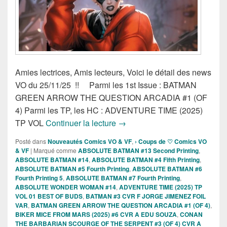
Amies lectrices, Amis lecteurs, Voici le détail des news
VO du 25/11/25 !! Parmi les 1st Issue : BATMAN
GREEN ARROW THE QUESTION ARCADIA #1 (OF
4) Parmi les TP, les HC : ADVENTURE TIME (2025)
Sorties des Comics VO de la 
TP VOL
Continuer la lecture
→
Posté dans
Nouveautés Comics VO & VF
,
› Coups de ♡ Comics VO
& VF
|
Marqué comme
ABSOLUTE BATMAN #13 Second Printing
,
ABSOLUTE BATMAN #14
,
ABSOLUTE BATMAN #4 Fifth Printing
,
ABSOLUTE BATMAN #5 Fourth Printing
,
ABSOLUTE BATMAN #6
Fourth Printing 5
,
ABSOLUTE BATMAN #7 Fourth Printing
,
ABSOLUTE WONDER WOMAN #14
,
ADVENTURE TIME (2025) TP
VOL 01 BEST OF BUDS
,
BATMAN #3 CVR F JORGE JIMENEZ FOIL
VAR
,
BATMAN GREEN ARROW THE QUESTION ARCADIA #1 (OF 4)
,
BIKER MICE FROM MARS (2025) #6 CVR A EDU SOUZA
,
CONAN
THE BARBARIAN SCOURGE OF THE SERPENT #3 (OF 4) CVR A