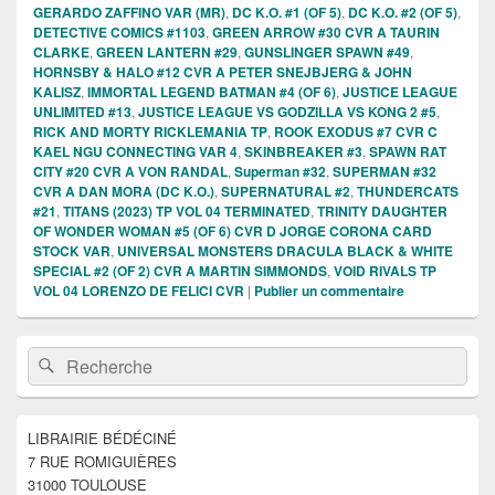
GERARDO ZAFFINO VAR (MR)
,
DC K.O. #1 (OF 5)
,
DC K.O. #2 (OF 5)
,
DETECTIVE COMICS #1103
,
GREEN ARROW #30 CVR A TAURIN
CLARKE
,
GREEN LANTERN #29
,
GUNSLINGER SPAWN #49
,
HORNSBY & HALO #12 CVR A PETER SNEJBJERG & JOHN
KALISZ
,
IMMORTAL LEGEND BATMAN #4 (OF 6)
,
JUSTICE LEAGUE
UNLIMITED #13
,
JUSTICE LEAGUE VS GODZILLA VS KONG 2 #5
,
RICK AND MORTY RICKLEMANIA TP
,
ROOK EXODUS #7 CVR C
KAEL NGU CONNECTING VAR 4
,
SKINBREAKER #3
,
SPAWN RAT
CITY #20 CVR A VON RANDAL
,
Superman #32
,
SUPERMAN #32
CVR A DAN MORA (DC K.O.)
,
SUPERNATURAL #2
,
THUNDERCATS
#21
,
TITANS (2023) TP VOL 04 TERMINATED
,
TRINITY DAUGHTER
OF WONDER WOMAN #5 (OF 6) CVR D JORGE CORONA CARD
STOCK VAR
,
UNIVERSAL MONSTERS DRACULA BLACK & WHITE
SPECIAL #2 (OF 2) CVR A MARTIN SIMMONDS
,
VOID RIVALS TP
VOL 04 LORENZO DE FELICI CVR
|
Publier un commentaire
Zone
Recherche :
Rechercher
principale
de
widget
pour
LIBRAIRIE BÉDÉCINÉ
la
7 RUE ROMIGUIÈRES
barre
latérale
31000 TOULOUSE