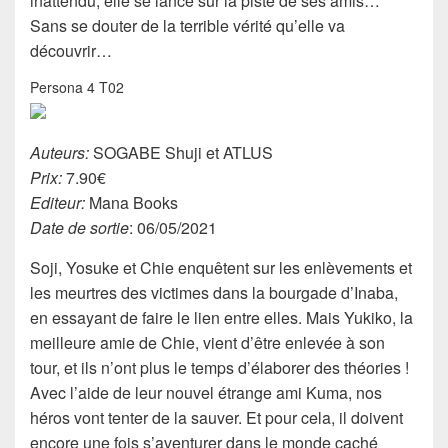
inattendu, elle se lance sur la piste de ses amis…
Sans se douter de la terrible vérité qu’elle va
découvrir…
Persona 4 T02
Auteurs:
SOGABE Shuji et ATLUS
Prix:
7.90€
Editeur:
Mana Books
Date de sortie
: 06/05/2021
Soji, Yosuke et Chie enquêtent sur les enlèvements et
les meurtres des victimes dans la bourgade d’Inaba,
en essayant de faire le lien entre elles. Mais Yukiko, la
meilleure amie de Chie, vient d’être enlevée à son
tour, et ils n’ont plus le temps d’élaborer des théories !
Avec l’aide de leur nouvel étrange ami Kuma, nos
héros vont tenter de la sauver. Et pour cela, il doivent
encore une fois s’aventurer dans le monde caché