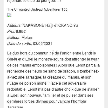
rejoindre le club de plongée… !
The Unwanted Undead Adventurer T05
Auteurs:
NAKASONE Haiji et OKANO Yu
Prix:
6.95€
Editeur:
Meian
Date de sortie
: 03/05/2021
Le duo hors du commun né de l’union entre Lendt le
Shi-ki et d’Edel le monstre-souris doit affronter le tyran
de ces marais empoisonnés ! Alors que Lendt part à la
recherche des fleurs de sang de dragon, il tombe nez-
à-nez une Tarasque, la créature du marais, et son
nuage de poison mortel. Face à cet adversaire
redoutable, Lendt n’a pas d’autre choix que de s’allier
à Edel, son nouveau familier et de puiser dans ses
dernières forces divines pour vaincre l’horrible
Tarasque.