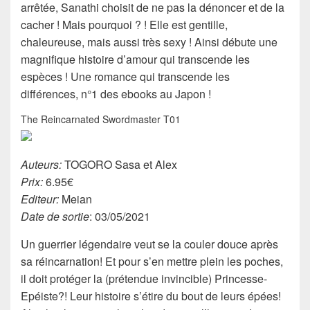
arrêtée, Sanathi choisit de ne pas la dénoncer et de la
cacher ! Mais pourquoi ? ! Elle est gentille,
chaleureuse, mais aussi très sexy ! Ainsi débute une
magnifique histoire d’amour qui transcende les
espèces ! Une romance qui transcende les
différences, n°1 des ebooks au Japon !
The Reincarnated Swordmaster T01
Auteurs:
TOGORO Sasa et Alex
Prix:
6.95€
Editeur:
Meian
Date de sortie
: 03/05/2021
Un guerrier légendaire veut se la couler douce après
sa réincarnation! Et pour s’en mettre plein les poches,
il doit protéger la (prétendue invincible) Princesse-
Epéiste?! Leur histoire s’étire du bout de leurs épées!