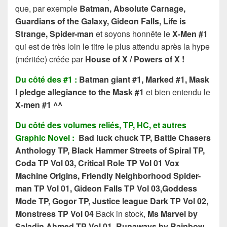
que, par exemple
Batman, Absolute Carnage,
Guardians of the Galaxy, Gideon Falls, Life is
Strange, Spider-man
et soyons honnête le
X-Men #1
qui est de très loin le titre le plus attendu après la hype
(méritée) créée par
House of X / Powers of X !
Du côté des #1 :
Batman giant #1, Marked #1, Mask
I pledge allegiance to the Mask #1
et bien entendu le
X-men #1 ^^
Du côté des volumes reliés, TP, HC, et autres
Graphic Novel :
Bad luck chuck TP, Battle Chasers
Anthology TP, Black Hammer Streets of Spiral TP,
Coda TP Vol 03, Critical Role TP Vol 01 Vox
Machine Origins, Friendly Neighborhood Spider-
man TP Vol 01, Gideon Falls TP Vol 03,Goddess
Mode TP, Gogor TP, Justice league Dark TP Vol 02,
Monstress TP Vol 04
Back in stock,
Ms Marvel by
Saladin Ahmed TP Vol 01, Runaways by Rainbow