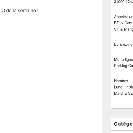
31000 TO
V-O de la semaine !
Appelez-no
BD & Comic
SF & Manga
Ecrivez-no
Métro ligne
Parking Ca
Horaires :
Lundi : 13
Mardi à Sa
Catégo