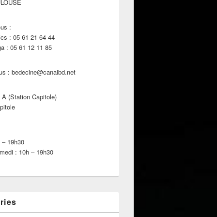
ULOUSE
us :
s : 05 61 21 64 44
 : 05 61 12 11 85
us : bedecine@canalbd.net
 A (Station Capitole)
pitole
h – 19h30
medi : 10h – 19h30
ries