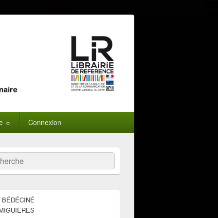
ne ☼
Connexion
:
ercher
E BÉDÉCINÉ
MIGUIÈRES