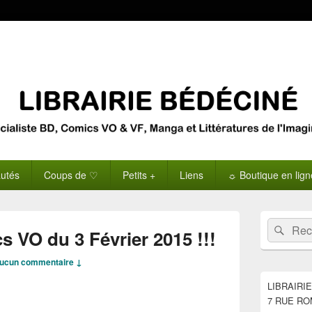
utés
Coups de ♡
Petits +
Liens
☼ Boutique en lig
Zone
Recherche 
Rech
principale
s VO du 3 Février 2015 !!!
de
widget
ucun commentaire ↓
pour
la
LIBRAIRI
barre
7 RUE RO
latérale