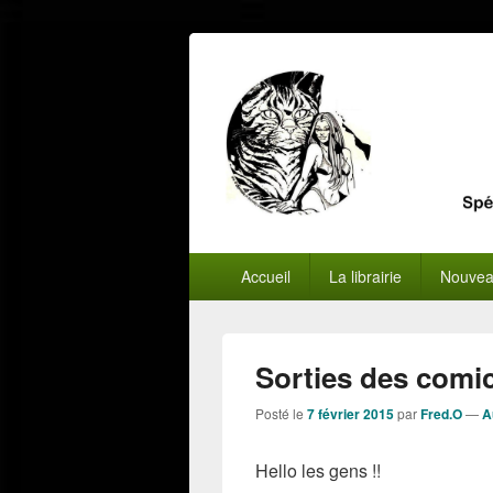
Menu
Accueil
La librairie
Nouvea
principal
Sorties des comic
Posté le
7 février 2015
par
Fred.O
—
A
Hello les gens !!