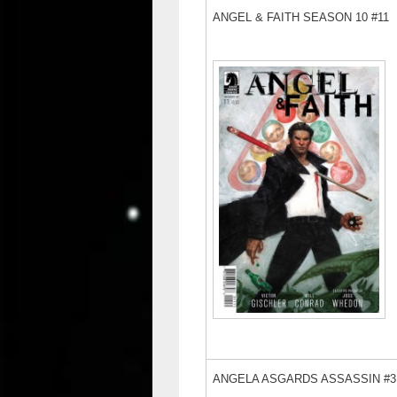
ANGEL & FAITH SEASON 10 #11
ANGELA ASGARDS ASSASSIN #3