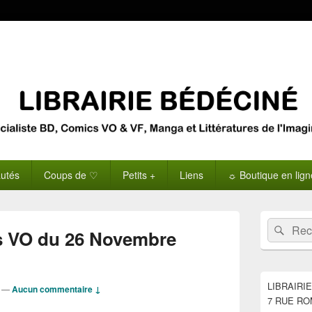
utés
Coups de ♡
Petits +
Liens
☼ Boutique en lig
Zone
Recherche 
Rech
principale
s VO du 26 Novembre
de
widget
pour
la
LIBRAIRI
—
Aucun commentaire ↓
barre
7 RUE RO
latérale