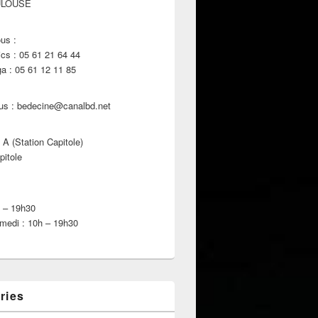
ULOUSE
us :
s : 05 61 21 64 44
 : 05 61 12 11 85
us : bedecine@canalbd.net
 A (Station Capitole)
pitole
h – 19h30
medi : 10h – 19h30
ries