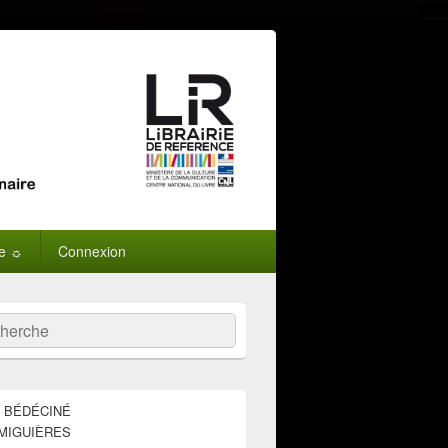
ne ☼
Connexion
:
ercher
E BÉDÉCINÉ
MIGUIÈRES