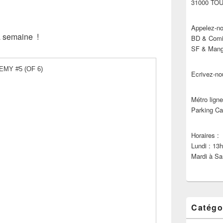
31000 TO
Appelez-no
a semaine !
BD & Comic
SF & Manga
MY #5 (OF 6)
Ecrivez-no
Métro ligne
Parking Ca
Horaires :
Lundi : 13
Mardi à Sa
Catégo